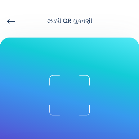
ઝડપી QR ચુકવણી