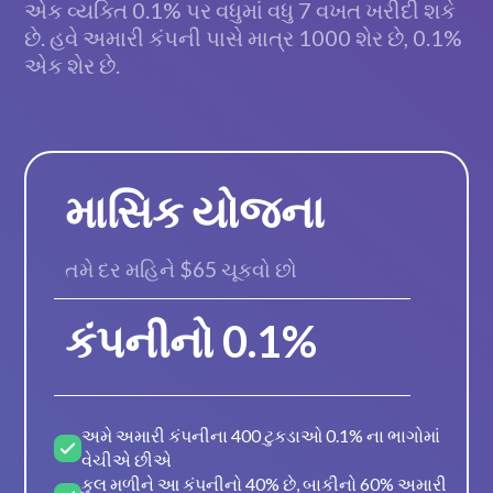
એક વ્યક્તિ 0.1% પર વધુમાં વધુ 7 વખત ખરીદી શકે
છે. હવે અમારી કંપની પાસે માત્ર 1000 શેર છે, 0.1%
એક શેર છે.
માસિક યોજના
તમે દર મહિને $65 ચૂકવો છો
કંપનીનો 0.1%
અમે અમારી કંપનીના 400 ટુકડાઓ 0.1% ના ભાગોમાં
વેચીએ છીએ
કુલ મળીને આ કંપનીનો 40% છે, બાકીનો 60% અમારી