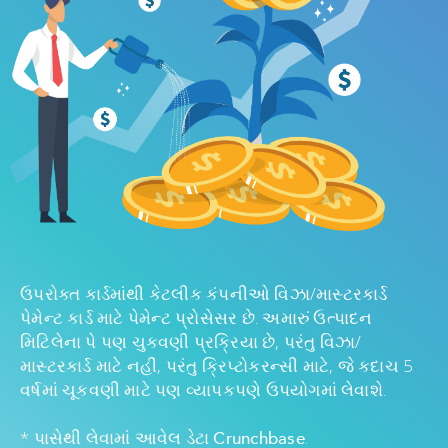
ઉપરોક્ત કાર્ડમાંથી કેટલીક કંપનીઓ વિઝા/માસ્ટરકાર્ડ
પેમેન્ટ કાર્ડ માટે પેમેન્ટ પ્રોસેસર છે. અમારું ઉત્પાદન
મિટિલેના પે પણ ચુકવણી પ્રક્રિયા છે, પરંતુ વિઝા/
માસ્ટરકાર્ડ માટે નહીં, પરંતુ ક્રિપ્ટોકરન્સી માટે, જે કદાચ 5
વર્ષમાં ચૂકવણી માટે પણ વ્યાપકપણે ઉપયોગમાં લેવાશે.
* પાસેથી લેવામાં આવેલ ડેટા
.
Crunchbase