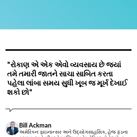
"રોકાણ એ એક એવો વ્યવસાય છે જ્યાં
તમે તમારી જાતને સાચા સાબિત કરતા
પહેલા લાંબા સમય સુધી ખૂબ જ મૂર્ખ દેખાઈ
શકો છો"
Bill Ackman
અમેરિકન ફાઇનાન્સર અને ઉદ્યોગસાહસિક, હેજ ફંડના