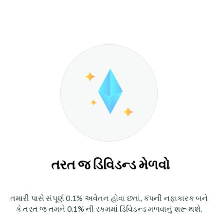
તરત જ ડિવિડન્ડ મેળવો
તમારી પાસે સંપૂર્ણ 0.1% અવેતન હોવા છતાં, કંપની નફાકારક બને
કે તરત જ તમને 0.1% ની રકમમાં ડિવિડન્ડ મળવાનું શરૂ થશે.