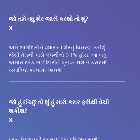
જો તમે વધુ શેર જારી કરશો તો શું?
x
અમે ભાગીદારોને વધારાના શેરનું વિતરણ કરીશું
જેથી તેમની પાસે કંપનીનો 0.1% હોય. આ બધું
અમારા દરેક ભાગીદારોને પ્રાપ્ત થશે તે કરારમાં
સમાવિષ્ટ કરવામાં આવશે.
જો હું ઈચ્છું તો શું હું મારો કરાર ફરીથી વેચી
શકીશ?
x
ટ્રાન્ઝેક્શનની રકમના 3% કમિશન સાથે