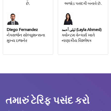
છે.
અજોડ પસંદગી બનાવે છે.
Diego Fernandez
ليلى أحمد (Layla Ahmed)
નેક્સજેન સોલ્યુશન્સના
ક્વોન્ટમ વેન્ચર્સ ખાતે
મુખ્ય ઇજનેર
નાણાકીય વિશ્લેષક
તમારું ટેરિફ પસંદ કરો