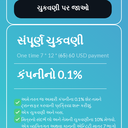
ચુકવણી પર જાઓ
સંપૂર્ણ ચુકવણી
One time 7 * 12 *
(65)
60
USD payment
કંપનીનો 0.1%
અમે તરત જ અમારી કંપનીના 0.1% શેર તમને
ટ્રાન્સફર કરવાની પ્રક્રિયા શરૂ કરીશું.
એક ચુકવણી અને બસ.
મિત્રનો સંદર્ભ લો અને તેમની ચુકવણીના 10% મેળવો.
એક વ્યક્તિગત અથવા કાનૂની એન્ટિટી માત્ર 7 ભાગો