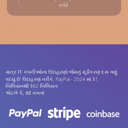
વગેરે.
જેમનું મૂડીકરણ દસ ગણું
માત્ર IT કંપનીઓના ઉદાહરણો
વધ્યું છે. ઉદાહરણ તરીકે, PayPal - 2024 માં $1
બિલિયનથી $62 બિલિયન.
એટલે કે, 62 વખત!