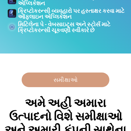
એપ્લિકેશન
ક્રિપ્ટોકરન્સી વ્યવહારો પર હસ્તાક્ષર કરવા માટે
ઑફલાઇન એપ્લિકેશન
મિટિલેના પે - વેબસાઇટ્સ અને સ્ટોર્સ માટે
ક્રિપ્ટોકરન્સી ચૂકવણી સ્વીકારે છે
સમીક્ષાઓ
અમે અહીં અમારા
ઉત્પાદનો વિશે સમીક્ષાઓ
અને અમારી કંપની સાથેના