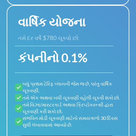
વાર્ષિક યોજના
તમે દર વર્ષે $780 ચૂકવો છો
કંપનીનો 0.1%
બધું પ્રથમ ટેરિફ પ્લાનની જેમ જ છે, પરંતુ વાર્ષિક
ચૂકવણી.
તમે એક અથવા બધી ચૂકવણી વહેલી ચૂકવી શકો છો.
તમે વિઝા/માસ્ટરકાર્ડ અથવા ક્રિપ્ટોકરન્સી દ્વારા
ચૂકવણી કરી શકો છો.
સંભવિત મોડી ચૂકવણી માટેનો સમયગાળો 30 દિવસ
સુધી લંબાવવામાં આવ્યો છે.