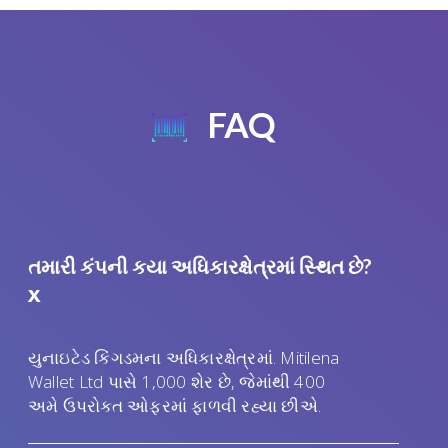
FAQ
તમારી કંપની કયા અધિકારક્ષેત્રમાં સ્થિત છે?
x
યુનાઇટેડ કિંગડમના અધિકારક્ષેત્રમાં. Mitilena
Wallet Ltd પાસે 1,000 શેર છે, જેમાંથી 400
અમે ઉપરોક્ત ઓફરમાં ફાળવી રહ્યા છીએ.