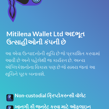
Mitilena Wallet Ltd અદભૂત
ઉત્સાહીઓની કંપની છે
આ એવા ઉત્પાદનોની સૂચિ છે જે પ્રકાશિત કરવામાં
આવી છે અને પહેલેથી જ કાર્યરત છે. અન્ય
એપ્લિકેશનોના વિકાસ પણ છે જે સમય જતાં આ
સૂચિને પૂરક બનાવશે.
Non-custodial ક્રિપ્ટોકરન્સી વૉલેટ
ખાનગી કી જનરેટ કરવા માટે ઑફલાઇન