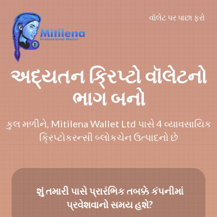
વૉલેટ પર પાછા ફરો
અદ્યતન ક્રિપ્ટો વૉલેટનો
ભાગ બનો
કુલ મળીને, Mitilena Wallet Ltd પાસે 4 વ્યાવસાયિક
ક્રિપ્ટોકરન્સી બ્લોકચેન ઉત્પાદનો છે
શું તમારી પાસે પ્રારંભિક તબક્કે કંપનીમાં
પ્રવેશવાનો સમય હશે?