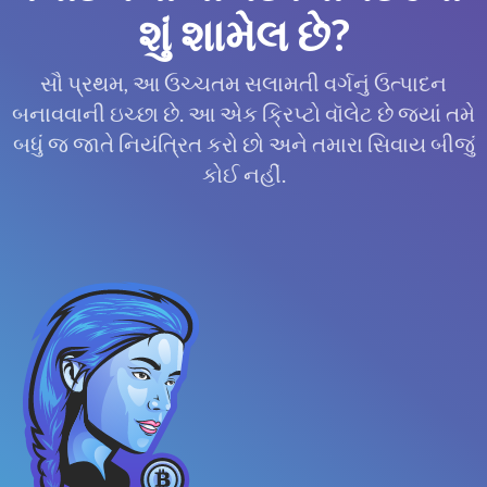
શું શામેલ છે?
સૌ પ્રથમ, આ ઉચ્ચતમ સલામતી વર્ગનું ઉત્પાદન
બનાવવાની ઇચ્છા છે. આ એક ક્રિપ્ટો વૉલેટ છે જ્યાં તમે
બધું જ જાતે નિયંત્રિત કરો છો અને તમારા સિવાય બીજું
કોઈ નહીં.