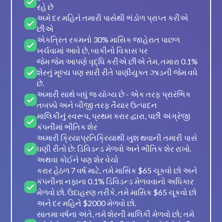
રહે છે
અમે દર મહિને તમારી પાસેથી ભંડોળ પ્રાપ્ત કરીએ
છીએ
એકત્રિત રકમનો 30% માસિક જાહેરાત પાછળ
ખર્ચવામાં આવે છે, બાકીનો વિકાસ પર
જેમ જેમ આપણે વૃદ્ધિ કરીએ છીએ તેમ, તમારા 0.1%
શેરનું મૂલ્ય પણ સારી રીતે પાણીયુક્ત ઝાડની જેમ વધે
છે.
અમારી સાથે બધું જ યોગ્ય છે - એક તરફ પ્રારંભિક
તબક્કો અને બીજી તરફ તૈયાર ઉત્પાદન
માલિકીનું સ્વરૂપ, પ્રથમ કરાર દ્વારા, પછી અંગ્રેજી
કંપનીમાં ભૌતિક શેર
અમારી ક્રિયાપ્રતિક્રિયાથી ખુશ થવાની તમારી પાસે
ઘણી રીતો છે: ડિવિડન્ડ મેળવો અને ભૌતિક શેર રાખો.
અથવા કોઈને પણ શેર વેચો
કરાર હેઠળ 7 વર્ષ માટે, તમે માસિક $65 ચૂકવો છો અને
કંપનીના નફાના 0.1% ડિવિડન્ડ મેળવવાનો અધિકાર
મેળવો છો. ઉદાહરણ તરીકે, તમે માસિક $65 ચૂકવો છો
અને દર મહિને $2000 મેળવો છો.
સાતમા વર્ષના અંતે, તમે શેરની માલિકી મેળવો છો; તમે