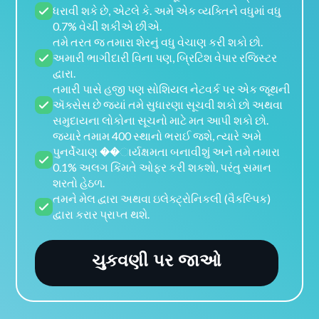
ધરાવી શકે છે, એટલે કે. અમે એક વ્યક્તિને વધુમાં વધુ
0.7% વેચી શકીએ છીએ.
તમે તરત જ તમારા શેરનું વધુ વેચાણ કરી શકો છો.
અમારી ભાગીદારી વિના પણ, બ્રિટિશ વેપાર રજિસ્ટર
દ્વારા.
તમારી પાસે હજી પણ સોશિયલ નેટવર્ક પર એક જૂથની
ઍક્સેસ છે જ્યાં તમે સુધારણા સૂચવી શકો છો અથવા
સમુદાયના લોકોના સૂચનો માટે મત આપી શકો છો.
જ્યારે તમામ 400 સ્થાનો ભરાઈ જશે, ત્યારે અમે
પુનર્વેચાણ ��ાર્યક્ષમતા બનાવીશું અને તમે તમારા
0.1% અલગ કિંમતે ઓફર કરી શકશો, પરંતુ સમાન
શરતો હેઠળ.
તમને મેલ દ્વારા અથવા ઇલેક્ટ્રોનિકલી (વૈકલ્પિક)
દ્વારા કરાર પ્રાપ્ત થશે.
ચુકવણી પર જાઓ