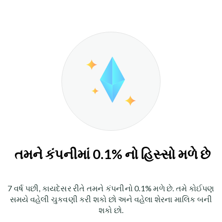
તમને કંપનીમાં 0.1% નો હિસ્સો મળે છે
7 વર્ષ પછી, કાયદેસર રીતે તમને કંપનીનો 0.1% મળે છે. તમે કોઈપણ
સમયે વહેલી ચુકવણી કરી શકો છો અને વહેલા શેરના માલિક બની
શકો છો.