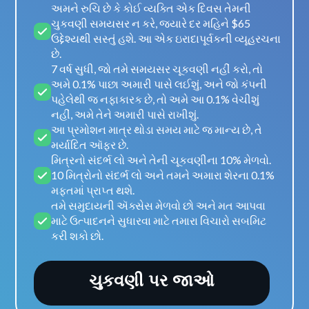
અમને રુચિ છે કે કોઈ વ્યક્તિ એક દિવસ તેમની
ચુકવણી સમયસર ન કરે, જ્યારે દર મહિને $65
ઉદ્દેશ્યથી સસ્તું હશે. આ એક ઇરાદાપૂર્વકની વ્યૂહરચના
છે.
7 વર્ષ સુધી, જો તમે સમયસર ચૂકવણી નહીં કરો, તો
અમે 0.1% પાછા અમારી પાસે લઈશું, અને જો કંપની
પહેલેથી જ નફાકારક છે, તો અમે આ 0.1% વેચીશું
નહીં, અમે તેને અમારી પાસે રાખીશું.
આ પ્રમોશન માત્ર થોડા સમય માટે જ માન્ય છે, તે
મર્યાદિત ઑફર છે.
મિત્રનો સંદર્ભ લો અને તેની ચૂકવણીના 10% મેળવો.
10 મિત્રોનો સંદર્ભ લો અને તમને અમારા શેરના 0.1%
મફતમાં પ્રાપ્ત થશે.
તમે સમુદાયની ઍક્સેસ મેળવો છો અને મત આપવા
માટે ઉત્પાદનને સુધારવા માટે તમારા વિચારો સબમિટ
કરી શકો છો.
ચુકવણી પર જાઓ