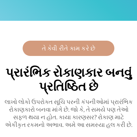
તે કેવી રીતે કામ કરે છે
પ્રારંભિક રોકાણકાર બનવું
પ્રતિષ્ઠિત છે
લાખો લોકો ઉપરોક્ત સૂચિ પરની કંપનીઓમાં પ્રારંભિક
રોકાણકારો બનવા માંગે છે. જો કે, તે સમયે પણ તેઓ
સફળ થયા ન હોત. કાયા કારણસર? રોકાણ માટે
એકીકૃત રકમનો અભાવ. અમે આ સમસ્યા હલ કરી છે.