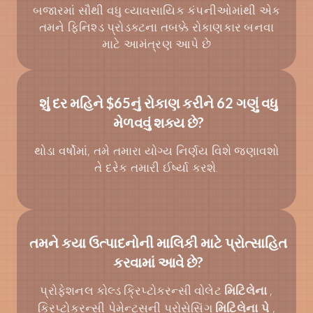
બજારમાં સૌથી વધુ વ્યાવસાયિક કંપનીઓમાંથી એક
તમને ફિનિશ્ડ પ્રોડક્ટના તબક્કે રોકાણકાર બનવા
માટે આમંત્રણ આપે છે
શું દર મહિને $65નું રોકાણ કરીને 62 ગણું વધુ
મેળવવું શક્ય છે?
થોડા વર્ષોમાં, તમે તમારા યોગ્ય નિર્ણય વિશે જણાવશો
તે દરેક તમારી ઈર્ષ્યા કરશે.
તમને કયા ઉત્પાદનોની માલિકી માટે પ્રોત્સાહિત
કરવામાં આવે છે?
પ્રોફેશનલ કોલ્ડ ક્રિપ્ટોકરન્સી વોલેટ
,
મિટિલેના
ક્રિપ્ટોકરન્સી પેમેન્ટ્સની પ્રોસેસિંગ
,
મિટિલેના પે