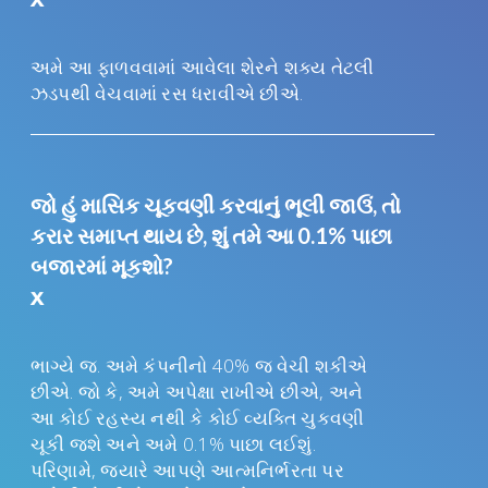
અમે આ ફાળવવામાં આવેલા શેરને શક્ય તેટલી
ઝડપથી વેચવામાં રસ ધરાવીએ છીએ.
જો હું માસિક ચૂકવણી કરવાનું ભૂલી જાઉં, તો
કરાર સમાપ્ત થાય છે, શું તમે આ 0.1% પાછા
બજારમાં મૂકશો?
x
ભાગ્યે જ. અમે કંપનીનો 40% જ વેચી શકીએ
છીએ. જો કે, અમે અપેક્ષા રાખીએ છીએ, અને
આ કોઈ રહસ્ય નથી કે કોઈ વ્યક્તિ ચુકવણી
ચૂકી જશે અને અમે 0.1% પાછા લઈશું.
પરિણામે, જ્યારે આપણે આત્મનિર્ભરતા પર