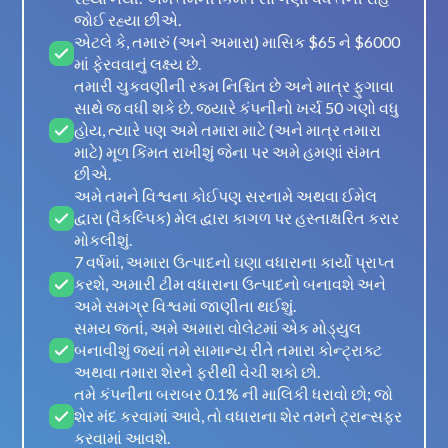
જોઈ રહ્યા છીએ.
એટલે કે, તમારું (અને અમારા) માસિક $65 ને $6000
માં ફેરવવાનું લક્ષ્ય છે.
તમારી ચુકવણીની રકમ નિશ્ચિત છે અને માત્ર ફુગાવા
સાથે જ વધી શકે છે. જ્યારે કંપનીનો ખર્ચ 50 ગણો વધુ
હોય, ત્યારે પણ અમે તમારા માટે (અને માત્ર તમારા
માટે) મૂળ કિંમત રાખીશું જેના પર અમે હમણાં સંમત
છીએ.
અમે તમને વિશ્વના કોઈપણ સરનામે અથવા ઈમેલ
દ્વારા (વૈકલ્પિક) મેલ દ્વારા કાગળ પર હસ્તાક્ષરિત કરાર
મોકલીશું.
7 વર્ષમાં, અમારા ઉત્પાદનો ઘણા વધારાના કાર્યો પ્રાપ્ત
કરશે, અમારી ટીમ વધારાના ઉત્પાદનો બનાવશે અને
અમે સમગ્ર વિશ્વમાં જાણીતા થઈશું.
સમય જતાં, અમે અમારા વોલેટમાં એક મોડ્યુલ
બનાવીશું જ્યાં તમે સામાન્ય રીતે તમારા કોન્ટ્રાક્ટ
અથવા તમારા શેરને ફરીથી વેચી શકો છો.
તમે કંપનીના બરાબર 0.1% ની માલિકી ધરાવો છો; જો
શેર મંદ કરવામાં આવે, તો વધારાના શેર તમને ટ્રાન્સફર
કરવામાં આવશે.