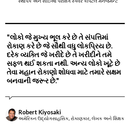
સ્થાપક અને સીઇઓ પરશિંગ સ્ક્વેર કેપિટલ મેનેજમેન્ટ
"લોકો જે મુખ્ય ભૂલ કરે છે તે સંપત્તિમાં
રોકાણ કરે છે જે સૌથી વધુ લોકપ્રિય છે.
દરેક વ્યક્તિ જે ખરીદે છે તે ખરીદીને તમે
સફળ થઈ શકતા નથી. અન્ય લોકો ખૂટે છે
તેવા મહાન રોકાણો શોધવા માટે તમારે સક્ષમ
બનવાની જરૂર છે."
Robert Kiyosaki
અમેરિકન ઉદ્યોગસાહસિક, રોકાણકાર, લેખક અને શિક્ષક