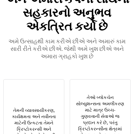
સહકારનો અનુભવ
એકત્રિત કર્યો છે
અમે ઉત્સાહથી કામ કરીએ છીએ અને અમારું કામ
સારી રીતે કરીએ છીએ. જેથી અમે ખુશ છીએ અને
અમારા ગ્રાહકો ખુશ છે
તેઓ બ્લોકચેન
સોલ્યુશન્સના અમલીકરણ
માટે માત્ર ઉચ્ચ-
તેમની વ્યાવસાયીકરણ,
ગુણવત્તાની સેવાઓ જ
કાર્યક્ષમતા અને નવીનતા
પ્રદાન કરે છે, પરંતુ
માટેની ઉત્કટતા તેમને
ક્રિપ્ટોકરન્સીના ક્ષેત્રમાં
ક્રિપ્ટોકરન્સી અને