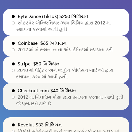
ByteDance (TikTok)
$250 બિલિયન
સોફ્ટવેર એન્જિનિયર ઝાંગ યિમિંગ દ્વારા 2012 માં
સ્થાપના કરવામાં આવી હતી
Coinbase
$65 બિલિયન
2012 માં બે રૂમના નાના એપાર્ટમેન્ટમાં સ્થાપના કરી
Stripe
$50 બિલિયન
2010 માં પેટ્રિક અને જ્હોન કોલિસન ભાઈઓ દ્વારા
સ્થાપના કરવામાં આવી હતી.
Checkout.com
$40 બિલિયન
2012 માં ગિલાઉમ પૌસા દ્વારા સ્થાપના કરવામાં આવી હતી,
જે પ્રચારને ટાળે છે
Revolut
$33 બિલિયન
નિકોલે સ્ટોરોન્સકી અને વ્લાદ યાત્સેન્કો દ્વારા 2015 માં