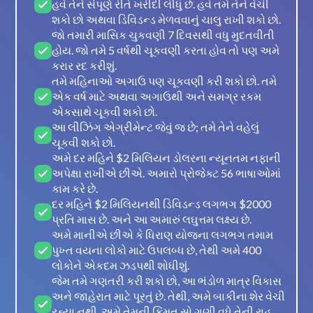
હવે તેને સંપૂર્ણ રીતે ખરીદી લીધું છે. હવે તમે તેને વેચી
શકો છો અથવા ડિવિડન્ડ મેળવવાનું ચાલુ રાખી શકો છો.
જો તમારી માસિક ચુકવણી 7 દિવસથી વધુ મુદતવીતી
હોય. જો તમે 5 વર્ષથી ચૂકવણી કરતા હોવ તો પણ અમે
કરાર રદ કરીશું.
તમે મહિનાઓ અગાઉ પણ ચૂકવણી કરી શકો છો. તમે
એક વર્ષ માટે અથવા અગાઉથી અને સમગ્ર રકમ
એકસાથે ચૂકવી શકો છો.
આ લીઝિંગ એગ્રીમેન્ટ જેવું જ છે; તમે તેને વહેલું
ચૂકવી શકો છો.
અમે દર મહિને $2 મિલિયન ડોલરના ન્યૂનતમ નફાની
અપેક્ષા રાખીએ છીએ. અમારો પ્રોજેક્ટ 56 ભાષાઓમાં
કામ કરે છે.
દર મહિને $2 મિલિયનથી ડિવિડન્ડ લગભગ $2000
પ્રતિ માસ છે. અને આ અમારું લઘુત્તમ લક્ષ્ય છે.
અમે માનીએ છીએ કે ધિરાણ યોજના લગભગ તમામ
પુખ્ત વયના લોકો માટે ઉપલબ્ધ છે, તેથી અમે 400
લોકોને એકદમ ઝડપથી શોધીશું.
જેમ તમે ગણતરી કરી શકો છો, આ ભંડોળ માત્ર વિકાસ
અને જાહેરાત માટે પૂરતું છે. તેથી, અમે બાકીના શેર વેચી
રહ્યા નથી. અમે તેમની કિંમત સો ગણી વધે તેની રાહ