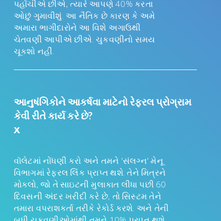
પહોંચીએ છીએ, ત્યારે આપણે 40% કરતા
ઓછું ગુમાવીશું. આ નૈતિક છે કારણ કે અમે
અમારા ભાગીદારોને આ વિશે અગાઉથી
ચેતવણી આપીએ છીએ. ચુકવણીનો સમય
ચૂકશો નહીં.
આનુષંગિકોને આકર્ષવા માટેનો રેફરલ પ્રોગ્રામ
કેવી રીતે કાર્ય કરે છે?
x
વૉલેટમાં નોંધણી કરો અને તમને 'સંલગ્ન' મેનૂ
વિભાગમાં રેફરલ લિંક પ્રાપ્ત થશે. તેને મિત્રને
મોકલો, જો તે સાઇટની મુલાકાત લીધા પછી 60
દિવસની અંદર ખરીદી કરે છે, તો સિસ્ટમ તેને
તમારા વપરાશકર્તા તરીકે રેકોર્ડ કરશે. અને તેની
બધી ચૂકવણીઓમાંથી તમને 10% પ્રાપ્ત થશે.