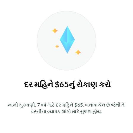
દર મહિને $65નું રોકાણ કરો
નાની ચુકવણી, 7 વર્ષ માટે દર મહિને $65. બનાવાયેલ છે જેથી તે
વસ્તીના વ્યાપક લોકો માટે સુલભ હોય.