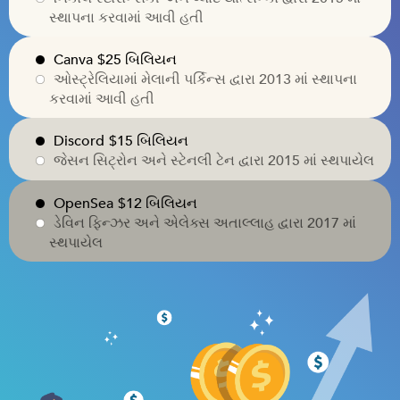
સ્થાપના કરવામાં આવી હતી
Canva
$25 બિલિયન
ઓસ્ટ્રેલિયામાં મેલાની પર્કિન્સ દ્વારા 2013 માં સ્થાપના
કરવામાં આવી હતી
Discord
$15 બિલિયન
જેસન સિટ્રોન અને સ્ટેનલી ટેન દ્વારા 2015 માં સ્થપાયેલ
OpenSea
$12 બિલિયન
ડેવિન ફિન્ઝર અને એલેક્સ અતાલ્લાહ દ્વારા 2017 માં
સ્થપાયેલ