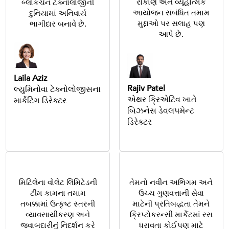
રોકાણ અને વ્યૂહાત્મક
બ્લોકચેન ટેક્નોલોજીની
આયોજન સંબંધિત તમામ
દુનિયામાં અનિવાર્ય
મુદ્દાઓ પર સલાહ પણ
ભાગીદાર બનાવે છે.
આપે છે.
Laila Aziz
Rajiv Patel
લ્યુમિનોવા ટેક્નોલોજીસના
એથર ક્રિએટિવ ખાતે
માર્કેટિંગ ડિરેક્ટર
બિઝનેસ ડેવલપમેન્ટ
ડિરેક્ટર
મિટિલેના વોલેટ લિમિટેડની
તેમનો નવીન અભિગમ અને
ટીમ કામના તમામ
ઉચ્ચ ગુણવત્તાની સેવા
તબક્કામાં ઉત્કૃષ્ટ સ્તરની
માટેની પ્રતિબદ્ધતા તેમને
વ્યાવસાયીકરણ અને
ક્રિપ્ટોકરન્સી માર્કેટમાં રસ
જવાબદારીનું નિદર્શન કરે
ધરાવતા કોઈપણ માટે