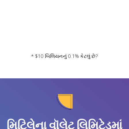
* $10 બિલિયનનું 0.1% કેટલું છે?
મિટિલેના વૉલેટ લિમિટેડમાં